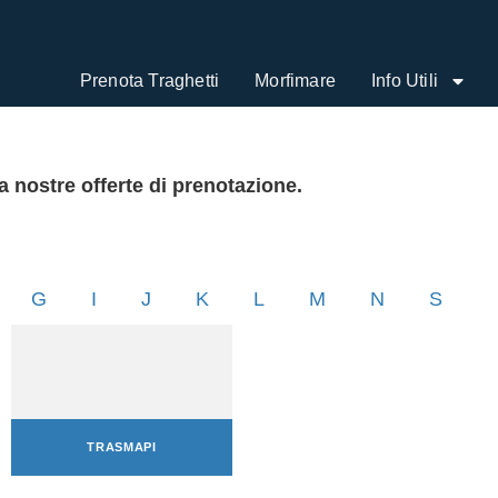
Prenota Traghetti
Morfimare
Info Utili
a nostre offerte di prenotazione.
G
I
J
K
L
M
N
S
TRASMAPI