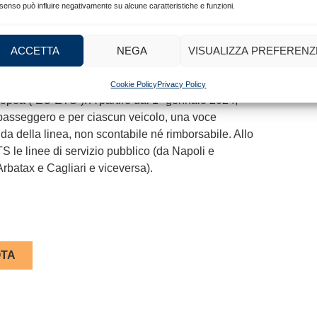
ni e non si applica ai biglietti la cui prima
senso può influire negativamente su alcune caratteristiche e funzioni.
 dell’offerta.
lietto a tariffa special, che non è rimborsabile, ma
ACCETTA
NEGA
VISUALIZZA PREFERENZ
arittimo è stato incluso nel sistema di scambio di
Cookie Policy
Privacy Policy
ropea (“EU ETS”). A partire dal 1° gennaio 2024,
n passeggero e per ciascun veicolo, una voce
a della linea, non scontabile né rimborsabile. Allo
S le linee di servizio pubblico (da Napoli e
rbatax e Cagliari e viceversa).
TA