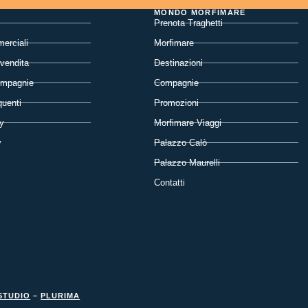
MONDO MORFIMARE
Prenota Traghetti
erciali
Morfimare
 vendita
Destinazioni
ompagnie
Compagnie
uenti
Promozioni
y
Morfimare Viaggi
y
Palazzo Calò
Palazzo Maurelli
Contatti
STUDIO
–
PLURIMA