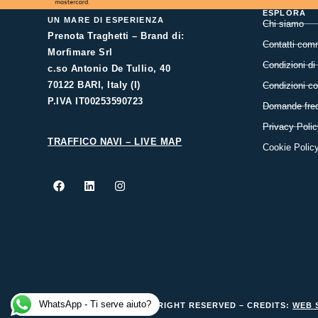
ESPLORA
UN MARE DI ESPERIENZA
Chi siamo
Prenota Traghetti – Brand di:
Contatti comm
Morfimare Srl
Condizioni di
c.so Antonio De Tullio, 40
70122 BARI, Italy (I)
Condizioni c
P.IVA IT00253590723
Domande freq
Privacy Polic
TRAFFICO NAVI – LIVE MAP
Cookie Polic
WhatsApp - Ti serve aiuto?
© 2025 MORFIMARE ALL RIGHT RESERVED – CREDITS:
WEB 