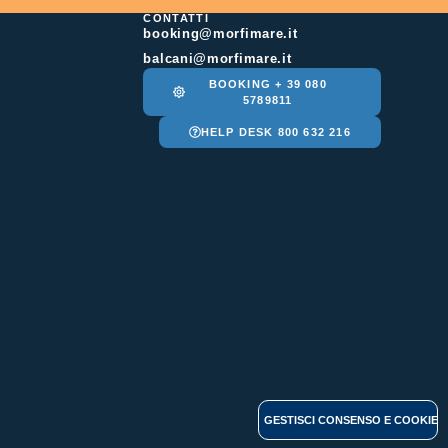
CONTATTI
booking@morfimare.it
balcani@morfimare.it
BOOKING + 39 080
5789811
HELP DESK 800 632 216
GESTISCI CONSENSO E COOKIE