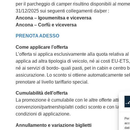
per il parcheggio di camper risultino disponibili al mom
31/12/2025 sui seguenti collegamenti da/per :
Ancona – Igoumenitsa e viceversa
Ancona – Corfù e viceversa
PRENOTA ADESSO
Come applicare l’offerta
L’offerta si applica esclusivamente alla quota relativa a
applica ad altra tipologia di veicolo, né ai costi EU-ET
né ai servizi di bordo- quali pasti, pet in cabin e centro 
assicurazione. Lo sconto si ottiene automaticamente s
prenotare al livello tariffario special.
Cumulabilità dell’offerta
La promozione è cumulabile con le altre offerte attive a
convenzioni/partnership/altri codici sconto e con la tarif
condizioni di applicazione.
Per 
acce
Annullamento e variazione biglietti
dati