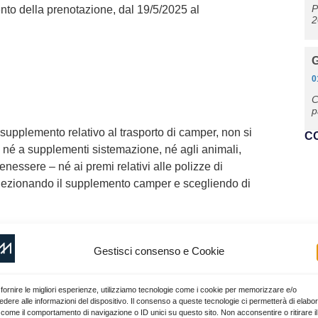
P
ento della prenotazione, dal 19/5/2025 al
2
G
0
C
p
l supplemento relativo al trasporto di camper, non si
C
S, né a supplementi sistemazione, né agli animali,
benessere – né ai premi relativi alle polizze di
elezionando il supplemento camper e scegliendo di
l momento della prenotazione, con le
Gestisci consenso e Cookie
fa residenti, se non diversamente specificato nelle
fornire le migliori esperienze, utilizziamo tecnologie come i cookie per memorizzare e/o
dere alle informazioni del dispositivo. Il consenso a queste tecnologie ci permetterà di elabo
 come il comportamento di navigazione o ID unici su questo sito. Non acconsentire o ritirare il