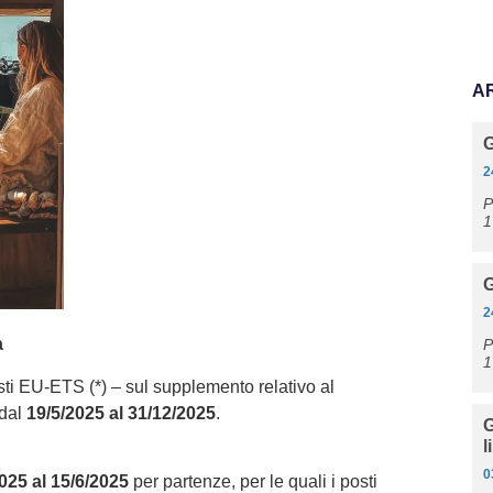
A
2
P
1
G
2
a
P
1
i EU-ETS (*) – sul supplemento relativo al
 dal
19/5/2025 al 31/12/2025
.
G
l
0
2025 al 15/6/2025
per partenze, per le quali i posti