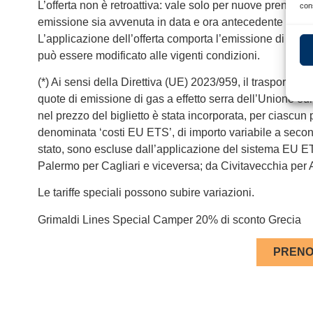
L’offerta non è retroattiva: vale solo per nuove prenotazio
con
emissione sia avvenuta in data e ora antecedente l’inizio
L’applicazione dell’offerta comporta l’emissione di un big
può essere modificato alle vigenti condizioni.
(*) Ai sensi della Direttiva (UE) 2023/959, il trasporto m
quote di emissione di gas a effetto serra dell’Unione eu
nel prezzo del biglietto è stata incorporata, per ciascu
denominata ‘costi EU ETS’, di importo variabile a second
stato, sono escluse dall’applicazione del sistema EU ET
Palermo per Cagliari e viceversa; da Civitavecchia per A
Le tariffe speciali possono subire variazioni.
Grimaldi Lines Special Camper 20% di sconto Grecia
PRENO