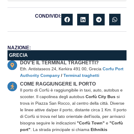
CONDIVIDI:
NAZIONE:
GRECIA
DOV'È IL TERMINAL TRAGHETTI?
Eth. Antistaseos 24, Kerkira 491 00, Grecia
Corfu Port
Authority Company
/
Terminal traghetti
COME RAGGIUNGERE IL PORTO
Il porto di Corfù è raggiungibile in taxi, auto, autobus e
scooter. Il capolinea degli autobus
Corfù City Bus
si
trova in Piazza San Rocco, al centro della città. Diverse
le linee attive da/per il porto, distante circa 1 Km. Il porto
di Corfù si trova nel lato orientale dell’isola, per arrivarci
bisogna seguire le indicazioni
"Corfù Town"
e
"Corfù
port"
. La strada principale si chiama
Ethnikis