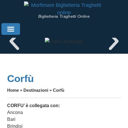
Biglietteria Traghetti Online
Prenota Traghetti
Info Utili
Corfù
Home
»
Destinazioni
»
Corfù
CORFU’ è collegata con:
Ancona
Bari
Brindisi