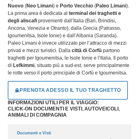
Nuovo
(
Neo Limani
) e
Porto Vecchio
(
Paleo Limani
).
La prima area è dedicata al
terminal dei traghetti
e
degli aliscafi
provenienti dall’Italia (Bari, Brindisi,
Ancona, Venezia e Otranto), dalla Grecia (Patrasso,
Igoumenitsa, Isole Ionie) e dall’Albania (Saranda).
Paleo Limani è invece utilizzato per l’attracco di mezzi
privati e mezzi turistici. Dalla
città di Corfù
partono
traghetti per Igoumenitsa, le Isole Ionie e l’Italia. Il porto
di
Lefkimmi
, situato più a sud-est, serve principalmente
le rotte verso il porto principale di Corfù e Igoumenitsa.
PRENOTA ADESSO IL TUO TRAGHETTO
INFORMAZIONI UTILI PER IL VIAGGIO:
CLICK-ON DOCUMENTI E VISTI, AUTOVEICOLI,
ANIMALI DI COMPAGNIA
Documenti e Visti