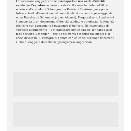
E’ necessario viaggiare con un
passaporto o una carta d’identità
valida per l’espatrio
, in corso di validità. Il Paese fa parte dell’UE ed
aderisce all’accordo di Schengen. La Polizia di Frontiera greca pone
l’elevato livello d’attenzione nel controllo dei documenti al passaggio da
e per Paesi extra Schengen (ad es. Albania). Frequenti sono i casi in cui,
in presenza di un documento d’identità scaduto o deteriorato, le Autorità
elleniche non consentono il passaggio di frontiera. Si raccomanda di
verificare attentamente – e in particolare per un viaggio con tappe al di
fuori dell’Area Schengen – che il documento d’identità sia integro e in
corso di validità. Si consiglia di portare con sé copia dei propri documenti
e titoli di viaggio e di custodire gli originali in luoghi sicuri.