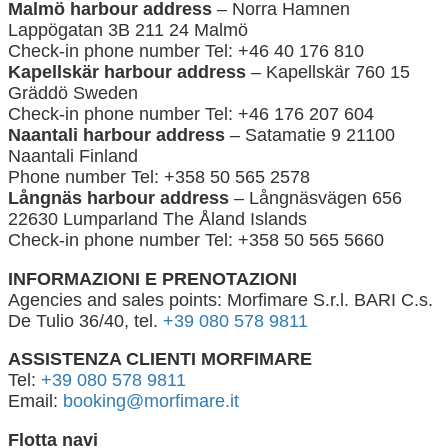
Malmö harbour address
– Norra Hamnen
Lappögatan 3B 211 24 Malmö
Check-in phone number Tel: +46 40 176 810
Kapellskär harbour address
– Kapellskär 760 15
Gräddö Sweden
Check-in phone number Tel: +46 176 207 604
Naantali harbour address
– Satamatie 9 21100
Naantali Finland
Phone number Tel: +358 50 565 2578
Långnäs harbour address
– Långnäsvägen 656
22630 Lumparland The Åland Islands
Check-in phone number Tel: +358 50 565 5660
INFORMAZIONI E PRENOTAZIONI
Agencies and sales points: Morfimare S.r.l. BARI C.s.
De Tulio 36/40, tel.
+39 080 578 9811
ASSISTENZA CLIENTI
MORFIMARE
Tel:
+39 080 578 9811
Email:
booking@morfimare.it
Flotta navi