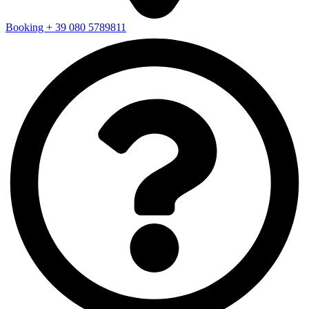
Booking + 39 080 5789811