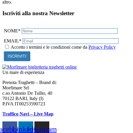
altro.
Iscriviti alla nostra Newsletter
NOME*
EMAIL*
Accetto i termini e le condizioni come da
Privacy Policy
Un mare di esperienza
Prenota Traghetti – Brand di:
Morfimare Srl
c.so Antonio De Tullio, 40
70122 BARI, Italy (I)
P.IVA IT00253590723
Traffico Navi – Live Map
acebook
Linkedin
Instagram