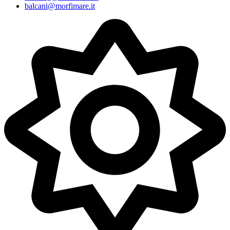
balcani@morfimare.it