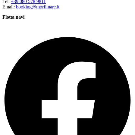
Tel:
+39 080 578 9811
Email:
booking@morfimare.it
Flotta navi