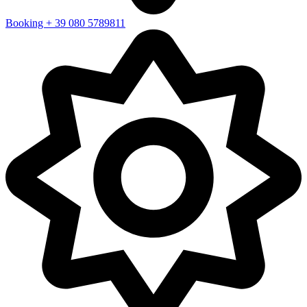
Booking + 39 080 5789811