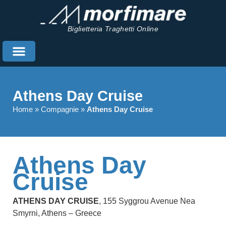
Biglietteria Traghetti Online
Athens Day Cruise
Home
»
Compagnie
»
Athens Day Cruise
Athens Day
Cruise
ATHENS DAY CRUISE
, 155 Syggrou Avenue Nea
Smyrni, Athens – Greece